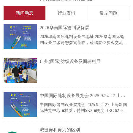
新闻动态
行业资讯
常见问题
2026华南国际缝制设备展
2026华南国际缝制设备展地址:2026华南国际缝
制设备展诚盼您拨冗莅临，莅临展位参观交流、
洽谈合作，共商发展、携手共赢! .in_new_tp {
text-align: center; } .new01 { display: flex;
广州(国际)纺织设备及面辅料展
中国国际缝制设备展览会 2025.9.24-27 上海新国际博览中心
中国国际缝制设备展览会 2025.9.24-27 上海新国
际博览中心 ■材质：特制SK2 ■硬度:HRC:62-63°
工艺：缝宝自研工艺 特点：刀口电镀防锈锋
利，耐用，刀尖齐。 2023年缝宝新品线剪,将成
为用户一直期待的优秀品质,引领修线剪新时
裁缝剪和剪刀的区别