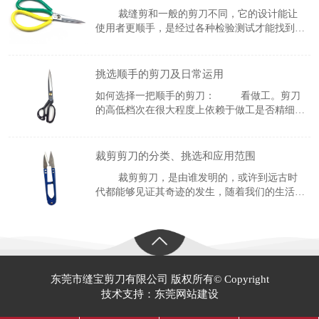
代。
裁缝剪和一般的剪刀不同，它的设计能让
使用者更顺手，是经过各种检验测试才能找到的
设计产品。 最明显的区别就是剪刀的外形设计
了。办公用品剪刀的把手一般是两边对称的呈半
月形对等排列，而服装剪的把手并不是对称的，
挑选顺手的剪刀及日常运用
如何选择一把顺手的剪刀： 看做工。剪刀
的高低档次在很大程度上依赖于做工是否精细。
内刃刃线(即刀口内侧一条白光线，为剪刀两片
刀口接触轨道线)是否均匀平滑，可能的话可张
开剪刀，然后平缓合上，感觉剪
裁剪剪刀的分类、挑选和应用范围
裁剪剪刀，是由谁发明的，或许到远古时
代都能够见证其奇迹的发生，随着我们的生活改
变，条件也越来越好，可是我们自己会发现自己
已然离不开了裁剪剪刀的生活。 &nb
东莞市缝宝剪刀有限公司 版权所有© Copyright
技术支持：东莞网站建设