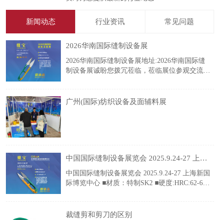
新闻动态
行业资讯
常见问题
2026华南国际缝制设备展
2026华南国际缝制设备展地址:2026华南国际缝
制设备展诚盼您拨冗莅临，莅临展位参观交流、
洽谈合作，共商发展、携手共赢! .in_new_tp {
text-align: center; } .new01 { display: flex;
广州(国际)纺织设备及面辅料展
中国国际缝制设备展览会 2025.9.24-27 上海新国际博览中心
中国国际缝制设备展览会 2025.9.24-27 上海新国
际博览中心 ■材质：特制SK2 ■硬度:HRC:62-63°
工艺：缝宝自研工艺 特点：刀口电镀防锈锋
利，耐用，刀尖齐。 2023年缝宝新品线剪,将成
为用户一直期待的优秀品质,引领修线剪新时
裁缝剪和剪刀的区别