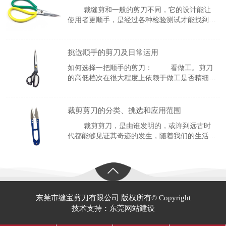
代。
裁缝剪和一般的剪刀不同，它的设计能让
使用者更顺手，是经过各种检验测试才能找到的
设计产品。 最明显的区别就是剪刀的外形设计
了。办公用品剪刀的把手一般是两边对称的呈半
月形对等排列，而服装剪的把手并不是对称的，
挑选顺手的剪刀及日常运用
如何选择一把顺手的剪刀： 看做工。剪刀
的高低档次在很大程度上依赖于做工是否精细。
内刃刃线(即刀口内侧一条白光线，为剪刀两片
刀口接触轨道线)是否均匀平滑，可能的话可张
开剪刀，然后平缓合上，感觉剪
裁剪剪刀的分类、挑选和应用范围
裁剪剪刀，是由谁发明的，或许到远古时
代都能够见证其奇迹的发生，随着我们的生活改
变，条件也越来越好，可是我们自己会发现自己
已然离不开了裁剪剪刀的生活。 &nb
东莞市缝宝剪刀有限公司 版权所有© Copyright
技术支持：东莞网站建设